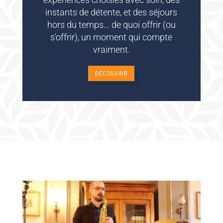
instants de détente, et des séjours
hors du temps… de quoi offrir (ou
s’offrir), un moment qui compte
vraiment.
DÉCOUVRIR