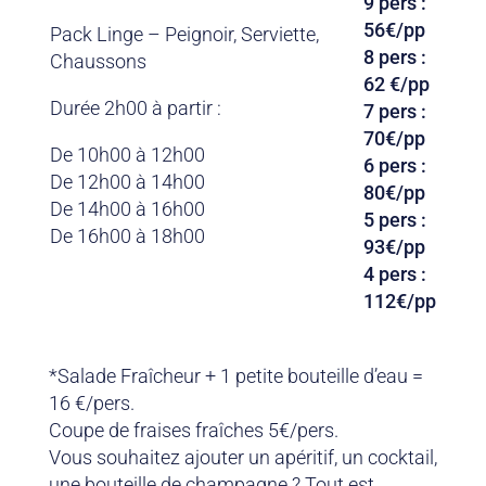
9 pers :
56€/pp
Pack Linge – Peignoir, Serviette,
8 pers :
Chaussons
62 €/pp
Durée 2h00 à partir :
7 pers :
70€/pp
De 10h00 à 12h00
6 pers :
De 12h00 à 14h00
80€/pp
De 14h00 à 16h00
5 pers :
De 16h00 à 18h00
93€/pp
4 pers :
112€/pp
*Salade Fraîcheur + 1 petite bouteille d’eau =
16 €/pers.
Coupe de fraises fraîches 5€/pers.
Vous souhaitez ajouter un apéritif, un cocktail,
une bouteille de champagne ? Tout est