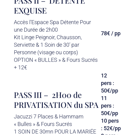
PASS II – DÉTENTE
EXQUISE
Accès l’Espace Spa Détente Pour
une Durée de 2h00
78€ / pp
Kit Linge Peignoir, Chausson,
Serviette & 1 Soin de 30’ par
Personne (visage ou corps)
OPTION « BULLES » & Fours Sucrés
+ 12€
12
pers :
50€/pp
PASS III – 2H00 de
11
PRIVATISATION du SPA
pers :
50€/pp
Jacuzzi 7 Places & Hammam
10 pers
« Bulles » & Fours Sucrés
: 52€/pp
1 SOIN DE 30mn POUR LA MARIÉE