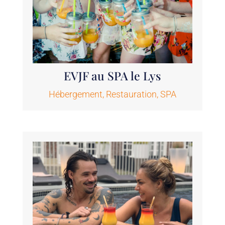
EVJF au SPA le Lys
Hébergement
,
Restauration
,
SPA